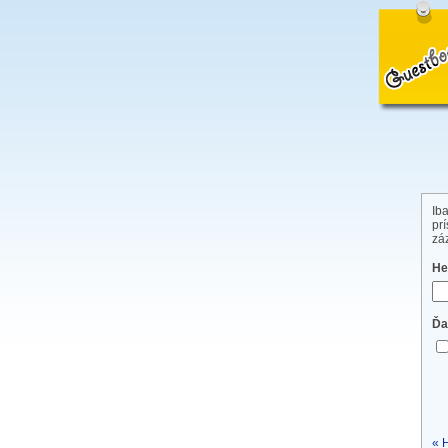
Ib
pr
zá
He
Ďa
« 