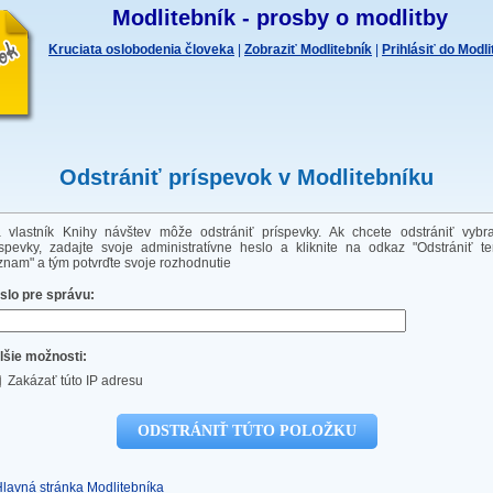
Modlitebník - prosby o modlitby
Kruciata oslobodenia človeka
|
Zobraziť Modlitebník
|
Prihlásiť do Modl
Odstrániť príspevok v Modlitebníku
a vlastník Knihy návštev môže odstrániť príspevky. Ak chcete odstrániť vybr
íspevky, zadajte svoje administratívne heslo a kliknite na odkaz "Odstrániť te
znam" a tým potvrďte svoje rozhodnutie
slo pre správu:
lšie možnosti:
Zakázať túto IP adresu
Hlavná stránka Modlitebníka