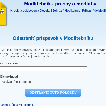
Modlitebník - prosby o modlitby
Kruciata oslobodenia človeka
|
Zobraziť Modlitebník
|
Prihlásiť do Modl
Odstrániť príspevok v Modlitebníku
a vlastník Knihy návštev môže odstrániť príspevky. Ak chcete odstrániť vybr
íspevky, zadajte svoje administratívne heslo a kliknite na odkaz "Odstrániť te
znam" a tým potvrďte svoje rozhodnutie
slo pre správu:
lšie možnosti:
Zakázať túto IP adresu
Hlavná stránka Modlitebníka