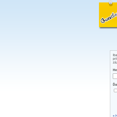
Ib
pr
zá
He
Ďa
« 