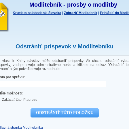
Modlitebník - prosby o modlitby
Kruciata oslobodenia človeka
|
Zobraziť Modlitebník
|
Prihlásiť do Modl
Odstrániť príspevok v Modlitebníku
a vlastník Knihy návštev môže odstrániť príspevky. Ak chcete odstrániť vybr
íspevky, zadajte svoje administratívne heslo a kliknite na odkaz "Odstrániť te
znam" a tým potvrďte svoje rozhodnutie
slo pre správu:
lšie možnosti:
Zakázať túto IP adresu
Hlavná stránka Modlitebníka