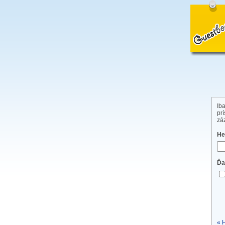
Ib
pr
zá
He
Ďa
« 