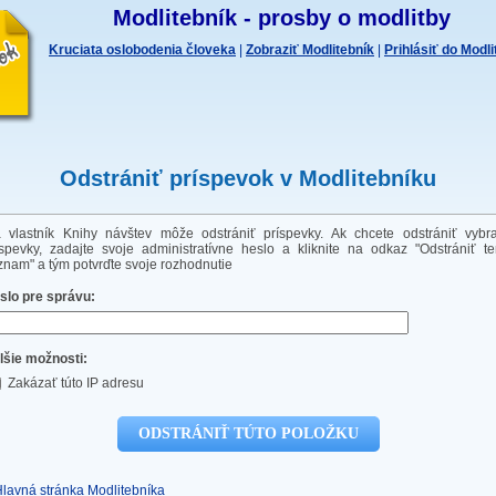
Modlitebník - prosby o modlitby
Kruciata oslobodenia človeka
|
Zobraziť Modlitebník
|
Prihlásiť do Modl
Odstrániť príspevok v Modlitebníku
a vlastník Knihy návštev môže odstrániť príspevky. Ak chcete odstrániť vybr
íspevky, zadajte svoje administratívne heslo a kliknite na odkaz "Odstrániť te
znam" a tým potvrďte svoje rozhodnutie
slo pre správu:
lšie možnosti:
Zakázať túto IP adresu
Hlavná stránka Modlitebníka