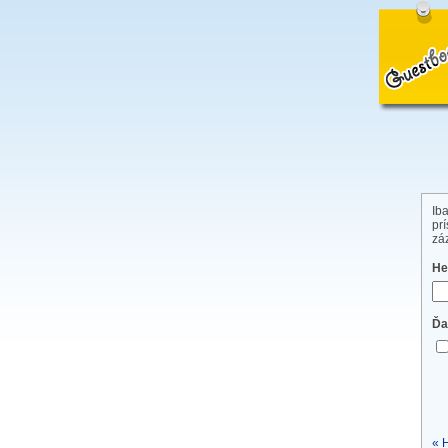
Ib
pr
zá
He
Ďa
« 