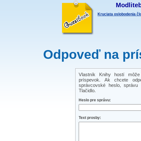
Modliteb
Kruciata oslobodenia č
Odpoveď na prí
Vlastník Knihy hostí môže
príspevok. Ak chcete odp
správcovské heslo, správu a
Tlačidlo.
Heslo pre správu:
Text prosby: