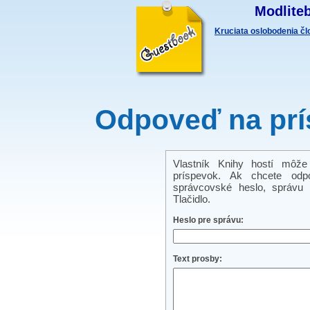
Modliteb
Kruciata oslobodenia č
Odpoveď na prí
Vlastník Knihy hostí môže
príspevok. Ak chcete odp
správcovské heslo, správu a
Tlačidlo.
Heslo pre správu:
Text prosby: