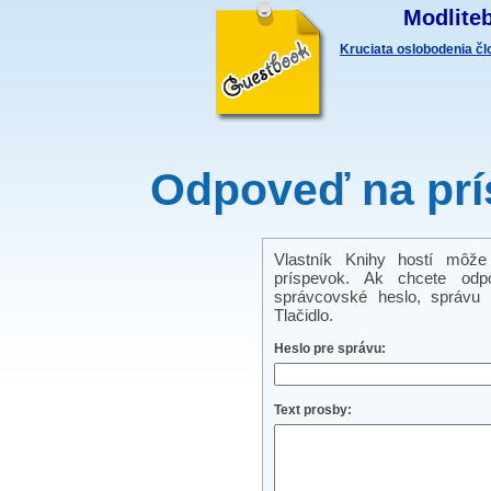
Modliteb
Kruciata oslobodenia č
Odpoveď na prí
Vlastník Knihy hostí môže
príspevok. Ak chcete odp
správcovské heslo, správu a
Tlačidlo.
Heslo pre správu:
Text prosby: