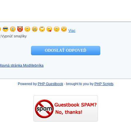
Viac
Vypnúť smajlíky
Hlavná stránka Modlitebníka
Powered by
PHP Guestbook
- brought to you by
PHP Scripts