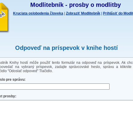
Modlitebník - prosby o modlitby
Kruciata oslobodenia človeka
|
Zobraziť Modlitebník
|
Prihlásiť do Modl
Odpoveď na príspevok v knihe hostí
astník Knihy hostí môže použiť tento formulár na odpoveď na príspevok. Ak chc
povedať na vybraný príspevok, zadajte správcovské heslo, správu a kliknite
ačidlo "Odoslať odpoveď" Tlačidlo.
slo pre správu:
xt prosby: