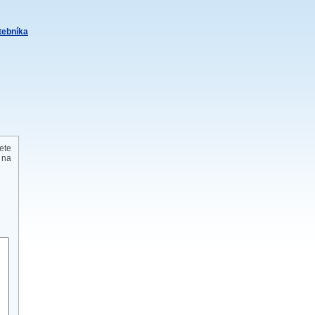
itebníka
ete
 na