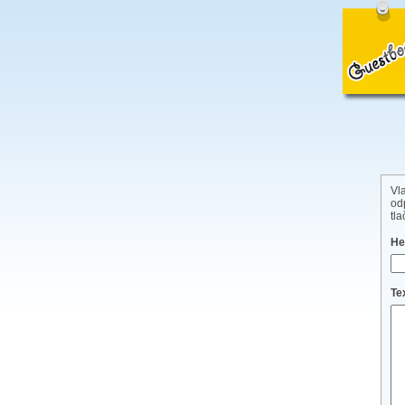
Vl
od
tl
He
Te