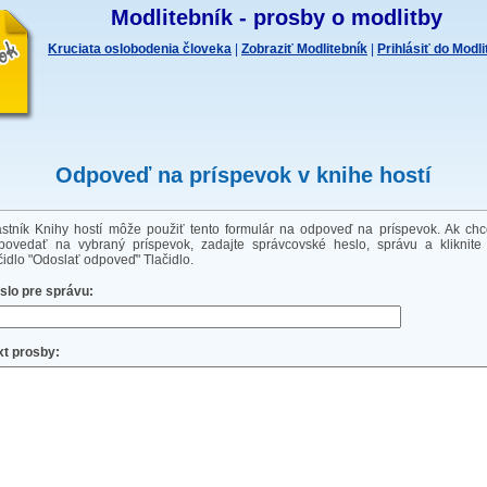
Modlitebník - prosby o modlitby
Kruciata oslobodenia človeka
|
Zobraziť Modlitebník
|
Prihlásiť do Modl
Odpoveď na príspevok v knihe hostí
astník Knihy hostí môže použiť tento formulár na odpoveď na príspevok. Ak chc
povedať na vybraný príspevok, zadajte správcovské heslo, správu a kliknite
ačidlo "Odoslať odpoveď" Tlačidlo.
slo pre správu:
xt prosby: