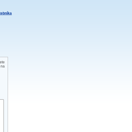
itebníka
ete
 na