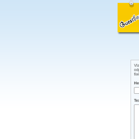
Vl
od
tl
He
Te