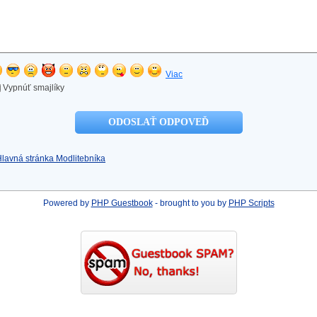
Viac
Vypnúť smajlíky
Hlavná stránka Modlitebníka
Powered by
PHP Guestbook
- brought to you by
PHP Scripts