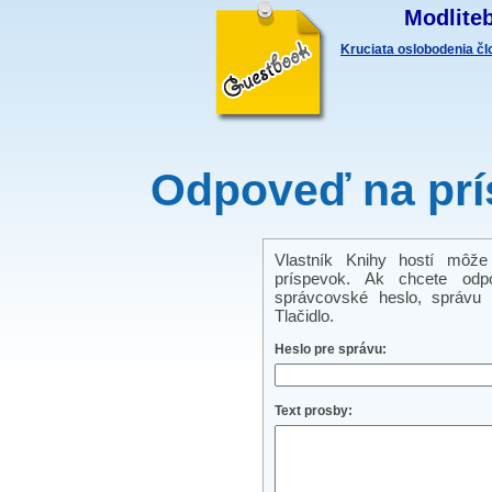
Modliteb
Kruciata oslobodenia č
Odpoveď na prí
Vlastník Knihy hostí môže
príspevok. Ak chcete odp
správcovské heslo, správu a
Tlačidlo.
Heslo pre správu:
Text prosby: