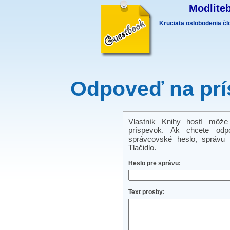
Modliteb
Kruciata oslobodenia č
Odpoveď na prí
Vlastník Knihy hostí môže
príspevok. Ak chcete odp
správcovské heslo, správu a
Tlačidlo.
Heslo pre správu:
Text prosby: