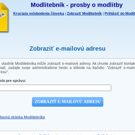
Modlitebník - prosby o modlitby
Kruciata oslobodenia človeka
|
Zobraziť Modlitebník
|
Prihlásiť do Modl
Zobraziť e-mailovú adresu
a vlastník Modlitebníka môže zobraziť e-mailové adresy. Ak chcete zobraziť kontak
mail, zadajte svoje administratívne heslo a kliknite na tlačidlo: "Zobraziť e-mail
resu".
slo pre správu:
Hlavná stránka Modlitebníka