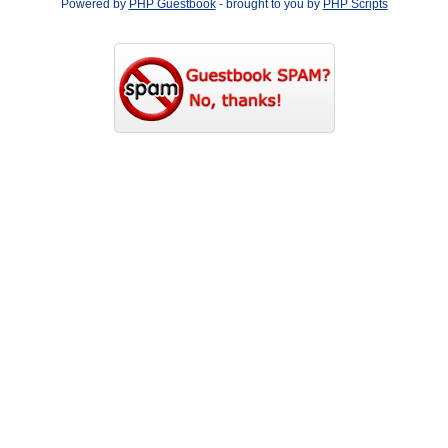
Powered by
PHP Guestbook
- brought to you by
PHP Scripts