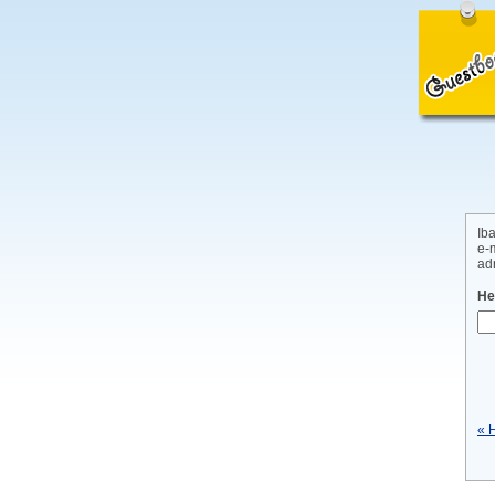
Ib
e-
ad
He
« 