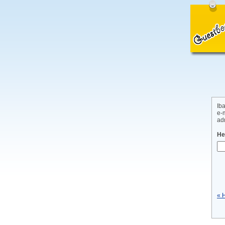
Ib
e-
ad
He
« 