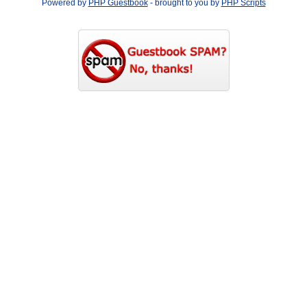
Powered by
PHP Guestbook
- brought to you by
PHP Scripts