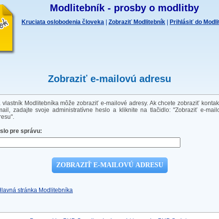
Modlitebník - prosby o modlitby
Kruciata oslobodenia človeka
|
Zobraziť Modlitebník
|
Prihlásiť do Modl
Zobraziť e-mailovú adresu
a vlastník Modlitebníka môže zobraziť e-mailové adresy. Ak chcete zobraziť kontak
mail, zadajte svoje administratívne heslo a kliknite na tlačidlo: "Zobraziť e-mail
resu".
slo pre správu:
Hlavná stránka Modlitebníka