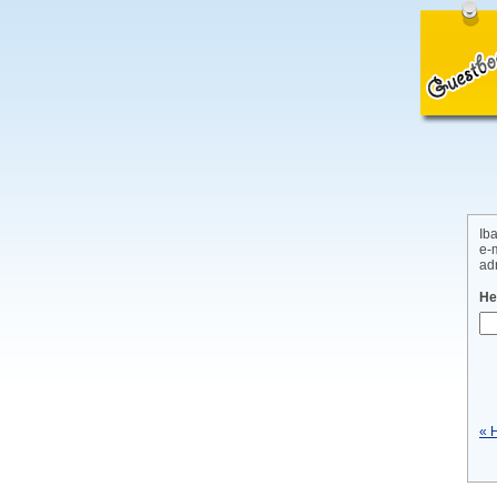
Ib
e-
ad
He
« 