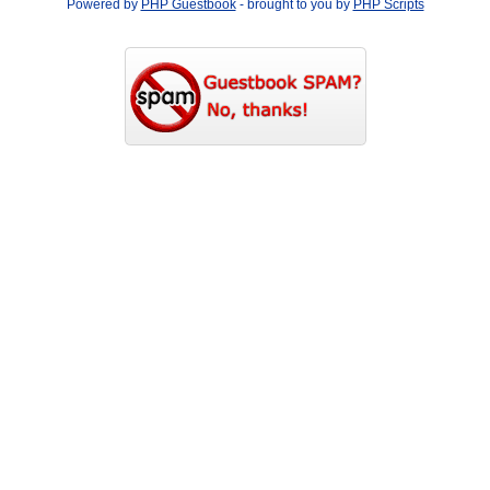
Powered by
PHP Guestbook
- brought to you by
PHP Scripts