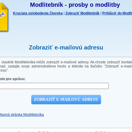
Modlitebník - prosby o modlitby
Kruciata oslobodenia človeka
|
Zobraziť Modlitebník
|
Prihlásiť do Modl
Zobraziť e-mailovú adresu
a vlastník Modlitebníka môže zobraziť e-mailové adresy. Ak chcete zobraziť kontak
mail, zadajte svoje administratívne heslo a kliknite na tlačidlo: "Zobraziť e-mail
resu".
slo pre správu:
Hlavná stránka Modlitebníka