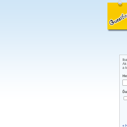
Iba
Ak
a k
He
Ďa
« 