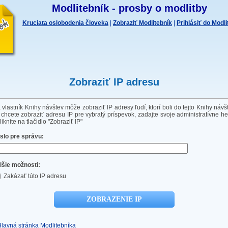
Modlitebník - prosby o modlitby
Kruciata oslobodenia človeka
|
Zobraziť Modlitebník
|
Prihlásiť do Modl
Zobraziť IP adresu
 vlastník Knihy návštev môže zobraziť IP adresy ľudí, ktorí boli do tejto Knihy návš
 chcete zobraziť adresu IP pre vybratý príspevok, zadajte svoje administratívne he
liknite na tlačidlo "Zobraziť IP"
slo pre správu:
lšie možnosti:
Zakázať túto IP adresu
Hlavná stránka Modlitebníka