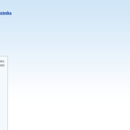
itebníka
tev.
slo