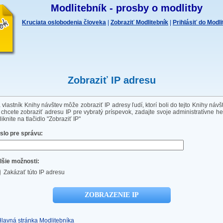
Modlitebník - prosby o modlitby
Kruciata oslobodenia človeka
|
Zobraziť Modlitebník
|
Prihlásiť do Modl
Zobraziť IP adresu
 vlastník Knihy návštev môže zobraziť IP adresy ľudí, ktorí boli do tejto Knihy návš
 chcete zobraziť adresu IP pre vybratý príspevok, zadajte svoje administratívne he
liknite na tlačidlo "Zobraziť IP"
slo pre správu:
lšie možnosti:
Zakázať túto IP adresu
Hlavná stránka Modlitebníka