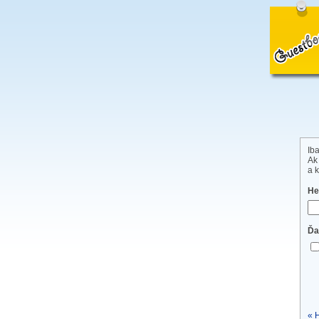
Iba
Ak
a k
He
Ďa
« 