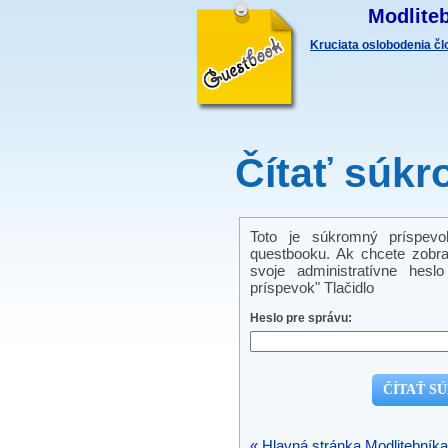
Modliteb
Kruciata oslobodenia č
Čítať súkr
Toto je súkromný príspevo
questbooku. Ak chcete zobra
svoje administratívne hes
príspevok" Tlačidlo
Heslo pre správu:
« Hlavná stránka Modlitebníka