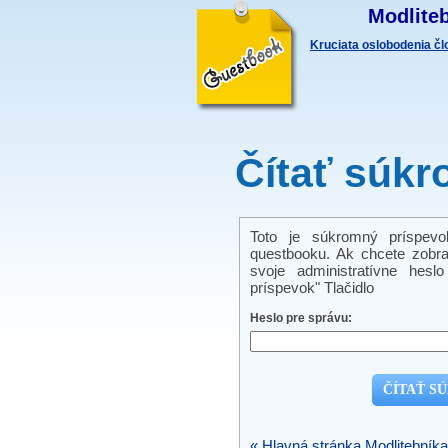
Modliteb
Kruciata oslobodenia č
Čítať súkr
Toto je súkromný príspevo
questbooku. Ak chcete zobra
svoje administratívne hes
príspevok" Tlačidlo
Heslo pre správu:
« Hlavná stránka Modlitebníka