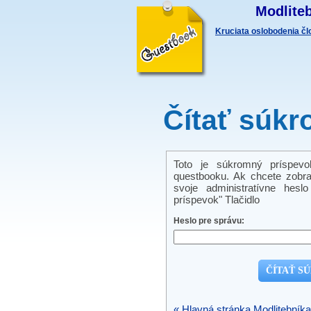
Modliteb
Kruciata oslobodenia č
Čítať súkr
Toto je súkromný príspevo
questbooku. Ak chcete zobra
svoje administratívne hes
príspevok" Tlačidlo
Heslo pre správu:
« Hlavná stránka Modlitebníka