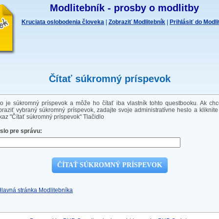
Modlitebník - prosby o modlitby
Kruciata oslobodenia človeka
|
Zobraziť Modlitebník
|
Prihlásiť do Modl
Čítať súkromný príspevok
to je súkromný príspevok a môže ho čítať iba vlastník tohto questbooku. Ak chc
braziť vybraný súkromný príspevok, zadajte svoje administratívne heslo a kliknite
kaz "Čítať súkromný príspevok" Tlačidlo
slo pre správu:
Hlavná stránka Modlitebníka