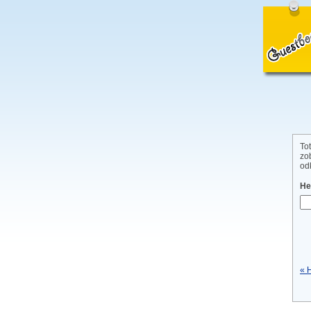
To
zo
od
He
« 