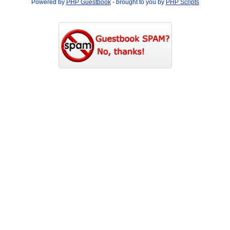
Powered by
PHP Guestbook
- brought to you by
PHP Scripts