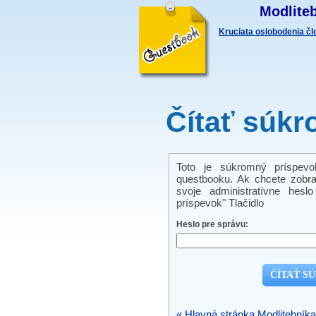
Modliteb
Kruciata oslobodenia č
Čítať súkr
Toto je súkromný príspevo
questbooku. Ak chcete zobra
svoje administratívne hes
príspevok" Tlačidlo
Heslo pre správu:
« Hlavná stránka Modlitebníka