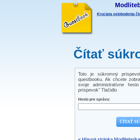
Modliteb
Kruciata oslobodenia č
Čítať súkr
Toto je súkromný príspevo
questbooku. Ak chcete zobra
svoje administratívne hes
príspevok" Tlačidlo
Heslo pre správu:
« Hlavná stránka Modlitebníka