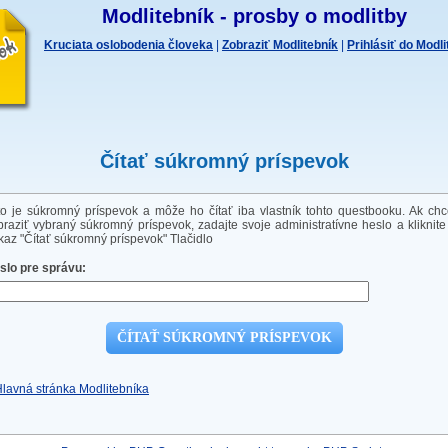
Modlitebník - prosby o modlitby
Kruciata oslobodenia človeka
|
Zobraziť Modlitebník
|
Prihlásiť do Modl
Čítať súkromný príspevok
to je súkromný príspevok a môže ho čítať iba vlastník tohto questbooku. Ak chc
braziť vybraný súkromný príspevok, zadajte svoje administratívne heslo a kliknite
kaz "Čítať súkromný príspevok" Tlačidlo
slo pre správu:
Hlavná stránka Modlitebníka