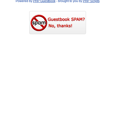
Powered by
PHP Guestbook
- brought to you by
PHP Scripts