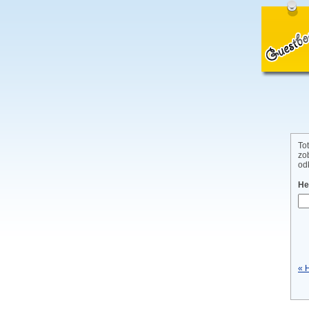
To
zo
od
He
« 