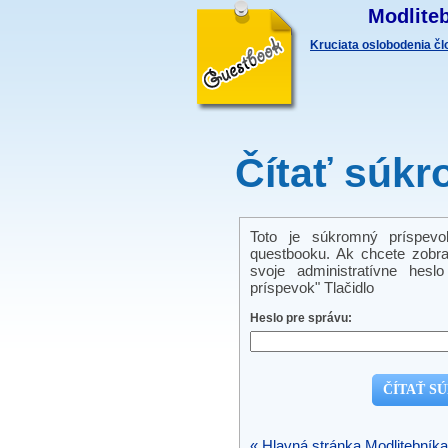
Modliteb
Kruciata oslobodenia č
Čítať súkr
Toto je súkromný príspevo
questbooku. Ak chcete zobra
svoje administratívne hes
príspevok" Tlačidlo
Heslo pre správu:
« Hlavná stránka Modlitebníka