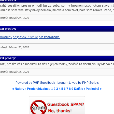
rahé sestričky, prosím o modlitbu za seba, som v hroznom psychickom stave, r
inulosti som také stavy nikdy nemala, milovala som život, bola som zdravá. Pane, 
ridaný: február 24, 2026
ext prosby:
úkromný príspevok. Kliknite pre zobrazenie.
ridaný: február 20, 2026
ext prosby:
razí, prosím vás o modlitbu za děti a jejich rodiny, zvláště za dceru, vnuky Marka a 
ridaný: február 18, 2026
Powered by
PHP Guestbook
- brought to you by
PHP Scripts
« Najprv
‹ Predchádzajúce
1
2
3
4
5
6
7
8
9
Ďalšie ›
Posledná »