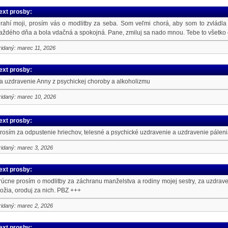
ext prosby:
rahí moji, prosím vás o modlitby za seba. Som veľmi chorá, aby som to zvládla
aždého dňa a bola vdačná a spokojná. Pane, zmiluj sa nado mnou. Tebe to všetk
ridaný: marec 11, 2026
ext prosby:
a uzdravenie Anny z psychickej choroby a alkoholizmu
ridaný: marec 10, 2026
ext prosby:
rosím za odpustenie hriechov, telesné a psychické uzdravenie a uzdravenie pále
ridaný: marec 3, 2026
ext prosby:
rúcne prosím o modlitby za záchranu manželstva a rodiny mojej sestry, za uzdrave
ožia, oroduj za nich. PBZ +++
ridaný: marec 2, 2026
ext prosby: