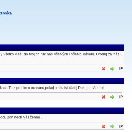
itebníka
 všetko vieš, do tvojich rúk nás všetkých i všetko dávam. Oroduj za nás u
ach.Tiez prosím o ochranu,pokoj a silu ísť ďalej.Dakujem Andrej
moci. Boh nech Vás žehná .