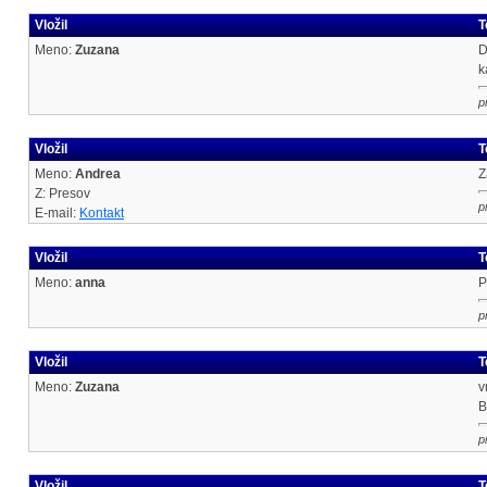
Vložil
T
Meno:
Zuzana
D
k
p
Vložil
T
Meno:
Andrea
Z
Z: Presov
p
E-mail:
Kontakt
Vložil
T
Meno:
anna
P
p
Vložil
T
Meno:
Zuzana
v
B
p
Vložil
T