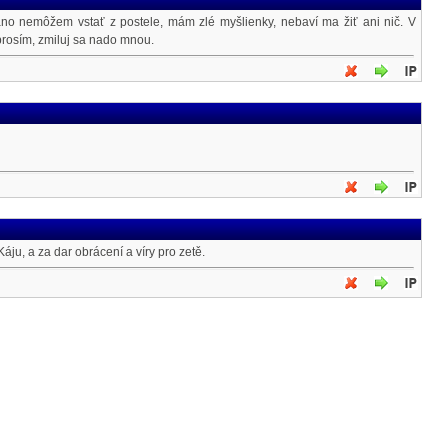
áno nemôžem vstať z postele, mám zlé myšlienky, nebaví ma žiť ani nič. V
prosím, zmiluj sa nado mnou.
Káju, a za dar obrácení a víry pro zetě.