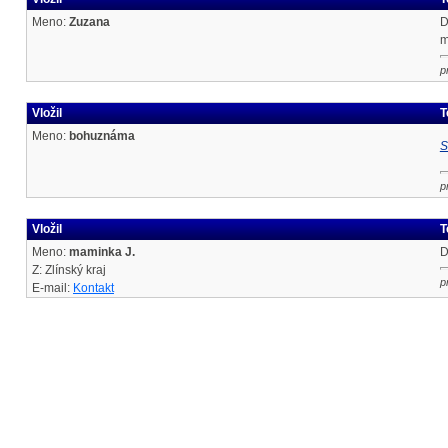
Meno:
Zuzana
D
m
p
Vložil
T
Meno:
bohuznáma
S
p
Vložil
T
Meno:
maminka J.
D
Z: Zlínský kraj
p
E-mail:
Kontakt