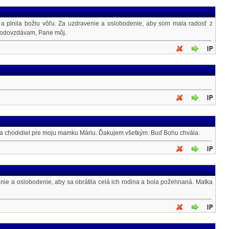
 a plnila božiu vôľu. Za uzdravenie a oslobodenie, aby som mala radosť z
o odovzdávam, Pane môj.
nia chodidiel pre moju mamku Máriu. Ďakujem všetkým. Buď Bohu chvála.
nie a oslobodenie, aby sa obrátila celá ich rodina a bola požehnaná. Matka