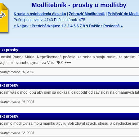
Modlitebník - prosby o modlitby
Kruciata oslobodenia človeka
|
Zobraziť Modlitebník
|
Prihlásiť do Modl
Počet príspevkov: 4743 Počet stránok: 475
« Najprv
‹ Predchádzajúce
1
2
3
4
5
6
7
8
9
Ďalšie ›
Posledná »
ext prosby:
urdská Panna Mária, Nepoškvrnené počatie, za seba a svoju rodinu ťa prosím. Ty
vojho milovaného syna. I za Vás. PBZ. +++
ridaný: marec 16, 2026
ext prosby:
rosím vás o modlidbu aby som sa dokázal oslobodiť od závislosti na omamných látk
ridaný: marec 14, 2026
ext prosby:
rosím o modlitby za moju mamku aby ju Boh zbavil strach, stresu, a psychickej ne
ridaný: marec 12, 2026