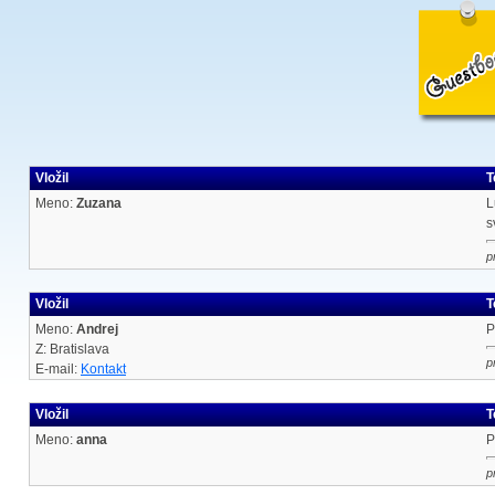
Vložil
T
Meno:
Zuzana
L
s
p
Vložil
T
Meno:
Andrej
P
Z: Bratislava
p
E-mail:
Kontakt
Vložil
T
Meno:
anna
P
p