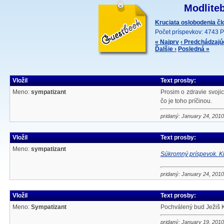
Modliteb
Kruciata oslobodenia č
Počet príspevkov: 4743 P
« Najprv
‹ Predchádzajú
Ďalšie ›
Posledná »
Vložil
Text prosby:
Meno:
sympatizant
Prosim o zdravie svojic
čo je toho príčinou.
pridaný: January 24, 2010
Vložil
Text prosby:
Meno:
sympatizant
Súkromný príspevok. Kl
pridaný: January 24, 2010
Vložil
Text prosby:
Meno:
Sympatizant
Pochválený bud Ježiš Kr
pridaný: January 19, 2010