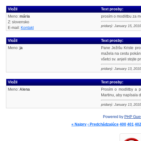
Vložil
Text prosby:
Meno:
mária
prosím o modlitbu za mô
Z: slovensko
pridaný: January 15, 2010
E-mail:
Kontakt
Vložil
Text prosby:
Meno:
ja
Pane Ježišu Kriste pr
mažela na cestu pokáni
všetci sv. anjeli stojte 
pridaný: January 13, 2010
Vložil
Text prosby:
Meno:
Alena
Prosím o modlitby a p
Martinu, aby napísala 
pridaný: January 13, 2010
Powered by
PHP Gue
« Najprv
‹ Predchádzajúce
400
401
40