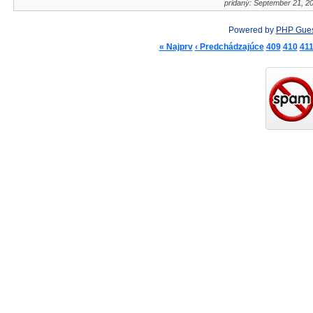
pridaný: September 21, 2
Powered by
PHP Gue
« Najprv
‹ Predchádzajúce
409
410
41