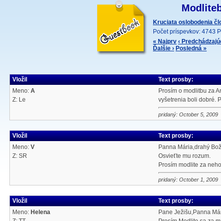
Modliteb
Kruciata oslobodenia č
Počet príspevkov: 4743 P
« Najprv
‹ Predchádzajú
Ďalšie ›
Posledná »
Vložil
Text prosby:
Meno:
A
Prosím o modlitbu za An
Z: Le
vyšetrenia boli dobré.
pridaný: October 5, 2009
Vložil
Text prosby:
Meno:
V
Panna Mária,drahý Bože
Z: SR
Osvieťte mu rozum.
Prosím modlite za neho,
pridaný: October 1, 2009
Vložil
Text prosby:
Meno:
Helena
Pane Ježišu,Panna Már