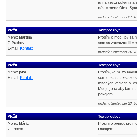
ju na cestu pokánia a s
nás, v mene Otca i Syn
pridaný: September 27, 2
Vložil
Text prosby:
Meno:
Martina
Prosím o modlitby za m
Z: Púchov
sme sa znovuzrodili v 
E-mail:
Kontakt
pridaný: September 26, 2
Vložil
Text prosby:
Meno:
jana
Prosím, veľmi za modli
E-mail:
Kontakt
som dokázala všetko s
mnohých veciach aj os
Medjugoria aby tam naš
pokojom
pridaný: September 23, 2
Vložil
Text prosby:
Meno:
Mária
Prosím o pomoc pre moj
Z: Trnava
Ďakujem