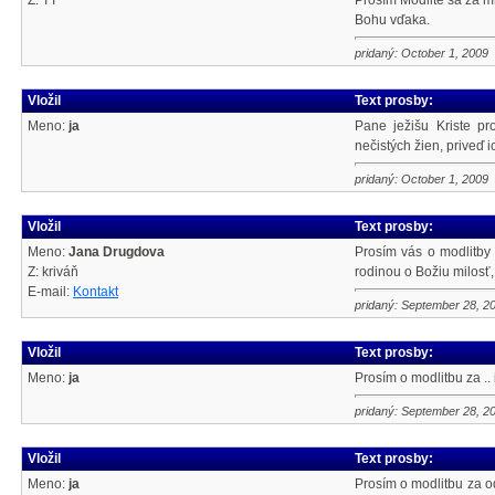
Z: TT
Prosím Modlite sa za m
Bohu vďaka.
pridaný: October 1, 2009
Vložil
Text prosby:
Meno:
ja
Pane ježišu Kriste p
nečistých žien, priveď i
pridaný: October 1, 2009
Vložil
Text prosby:
Meno:
Jana Drugdova
Prosím vás o modlitby 
Z: kriváň
rodinou o Božiu milosť
E-mail:
Kontakt
pridaný: September 28, 2
Vložil
Text prosby:
Meno:
ja
Prosím o modlitbu za ..
pridaný: September 28, 2
Vložil
Text prosby:
Meno:
ja
Prosím o modlitbu za o