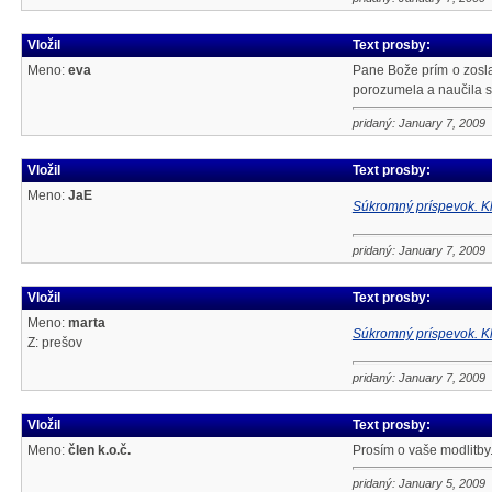
Vložil
Text prosby:
Meno:
eva
Pane Bože prím o zosla
porozumela a naučila sa
pridaný: January 7, 2009
Vložil
Text prosby:
Meno:
JaE
Súkromný príspevok. Kl
pridaný: January 7, 2009
Vložil
Text prosby:
Meno:
marta
Súkromný príspevok. Kl
Z: prešov
pridaný: January 7, 2009
Vložil
Text prosby:
Meno:
člen k.o.č.
Prosím o vaše modlitby
pridaný: January 5, 2009