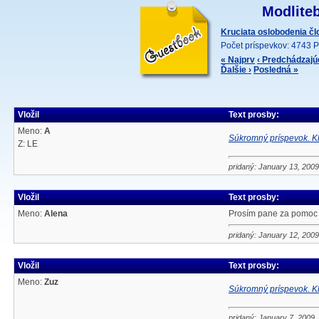
Modliteb
Kruciata oslobodenia č
Počet príspevkov: 4743 P
« Najprv
‹ Predchádzajú
Ďalšie ›
Posledná »
Vložil
Text prosby:
Meno:
A
Súkromný príspevok. Kl
Z: LE
pridaný: January 13, 2009
Vložil
Text prosby:
Meno:
Alena
Prosím pane za pomoc b
pridaný: January 12, 2009
Vložil
Text prosby:
Meno:
Zuz
Súkromný príspevok. Kl
pridaný: January 7, 2009