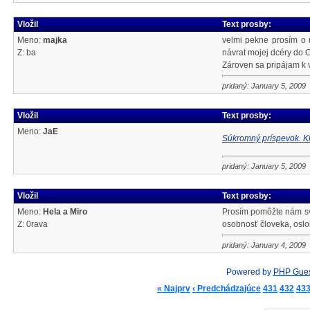
Vložil
Text prosby:
Meno:
majka
velmi pekne prosím o m
Z: ba
návrat mojej dcéry do C
Zároven sa pripájam k 
pridaný: January 5, 2009
Vložil
Text prosby:
Meno:
JaE
Súkromný príspevok. Kl
pridaný: January 5, 2009
Vložil
Text prosby:
Meno:
Hela a Miro
Prosím pomôžte nám svo
Z: 0rava
osobnosť človeka, osl
pridaný: January 4, 2009
Powered by
PHP Gue
« Najprv
‹ Predchádzajúce
431
432
43