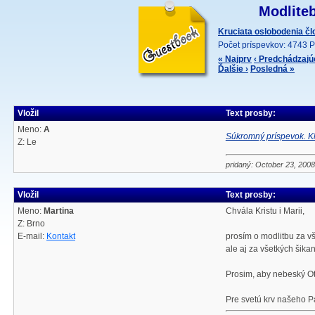
Modliteb
Kruciata oslobodenia č
Počet príspevkov: 4743 P
« Najprv
‹ Predchádzajú
Ďalšie ›
Posledná »
Vložil
Text prosby:
Meno:
A
Súkromný príspevok. Kl
Z: Le
pridaný: October 23, 2008
Vložil
Text prosby:
Meno:
Martina
Chvála Kristu i Marii,
Z: Brno
E-mail:
Kontakt
prosím o modlitbu za vš
ale aj za všetkých šik
Prosim, aby nebeský Ot
Pre svetú krv našeho Pá