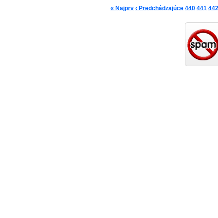
« Najprv
‹ Predchádzajúce
440
441
44