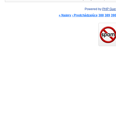
Powered by
PHP Gue
« Najprv
‹ Predchádzajúce
388
389
39