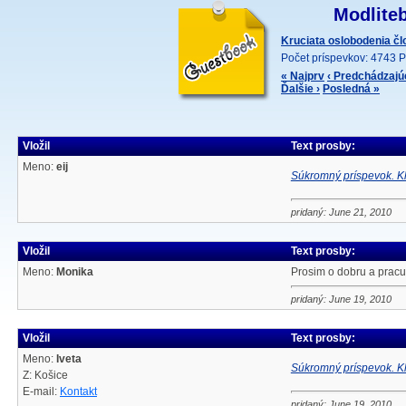
Modliteb
Kruciata oslobodenia č
Počet príspevkov: 4743 P
« Najprv
‹ Predchádzajú
Ďalšie ›
Posledná »
Vložil
Text prosby:
Meno:
eij
Súkromný príspevok. Kl
pridaný: June 21, 2010
Vložil
Text prosby:
Meno:
Monika
Prosim o dobru a pracu 
pridaný: June 19, 2010
Vložil
Text prosby:
Meno:
Iveta
Súkromný príspevok. Kl
Z: Košice
E-mail:
Kontakt
pridaný: June 19, 2010