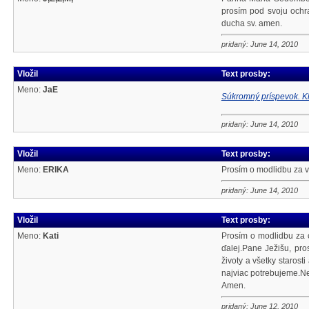
prosím pod svoju ochra
ducha sv. amen.
pridaný: June 14, 2010
Vložil
Text prosby:
Meno:
JaE
Súkromný príspevok. Kl
pridaný: June 14, 2010
Vložil
Text prosby:
Meno:
ERIKA
Prosím o modlidbu za v
pridaný: June 14, 2010
Vložil
Text prosby:
Meno:
Kati
Prosím o modlidbu za c
ďalej.Pane Ježišu, pr
životy a všetky staros
najviac potrebujeme.Ne
Amen.
pridaný: June 12, 2010