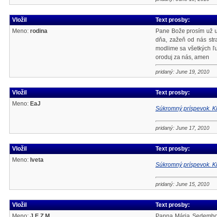
Vložil
Text prosby:
Meno:
rodina
Pane Bože prosím už ut
dňa, zažeň od nás str
modlime sa všetkých ľ
oroduj za nás, amen
pridaný: June 19, 2010
Vložil
Text prosby:
Meno:
EaJ
Súkromný príspevok. Kl
pridaný: June 17, 2010
Vložil
Text prosby:
Meno:
Iveta
Súkromný príspevok. Kl
pridaný: June 15, 2010
Vložil
Text prosby:
Meno:
J,E,Z,M,
Panna Mária Sedembole