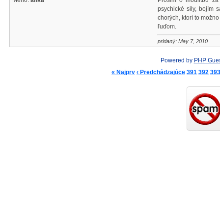
Meno:
anka
Prosím o modlitbu za
psychické sily, bojím
chorých, ktorí to možno
ľuďom.
pridaný: May 7, 2010
Powered by
PHP Gue
« Najprv
‹ Predchádzajúce
391
392
39