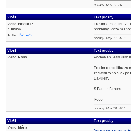
pridaný: May 17, 2010
Vložil
Text prosby:
Meno:
natalia12
Prosim o modlitbu za 
Z: trnava
problemy. Moze mu pomo
E-mail:
Kontakt
pridaný: May 17, 2010
Vložil
Text prosby:
Meno:
Robo
Pochvalen Jezis Kristus
Prosim o modlitbu za m
zaciatku to bolo tak po
Dakujem.
S Panom Bohom
Robo
pridaný: May 16, 2010
Vložil
Text prosby:
Meno:
Mária
Súkromný príspevok. Kl