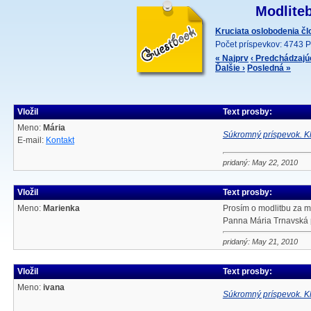
Modliteb
Kruciata oslobodenia č
Počet príspevkov: 4743 P
« Najprv
‹ Predchádzajú
Ďalšie ›
Posledná »
Vložil
Text prosby:
Meno:
Mária
Súkromný príspevok. Kl
E-mail:
Kontakt
pridaný: May 22, 2010
Vložil
Text prosby:
Meno:
Marienka
Prosím o modlitbu za m
Panna Mária Trnavská 
pridaný: May 21, 2010
Vložil
Text prosby:
Meno:
ivana
Súkromný príspevok. Kl