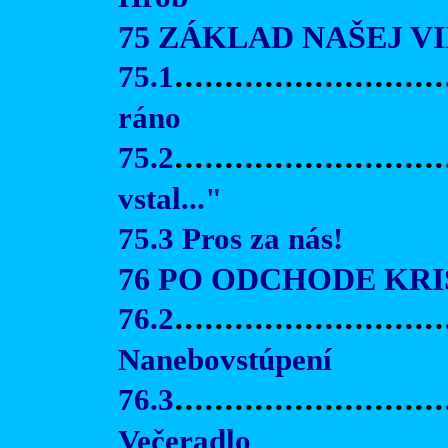
75 ZÁKLAD NAŠEJ V
75.1
...........................
ráno
75.2
..........................
vstal..."
75.3 Pros za nás!
76 PO ODCHODE KRI
76.2
.........................
Nanebovstúpení
76.3
...........................
Večeradlo