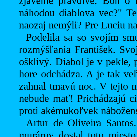
zjavenie pravdivé, Boh o 
náhodou diablova vec?" Ten
naozaj nemýli? Pre Luciu nas
Podelila sa so svojím sm
rozmýšľania František. Svo
ošklivý. Diabol je v pekle,
hore odchádza. A je tak ve
zahnal tmavú noc. V tejto n
nebude mať! Prichádzajú civ
proti akémukoľvek náboženst
Artur de Oliveira Santos
murárov dostal toto miesto