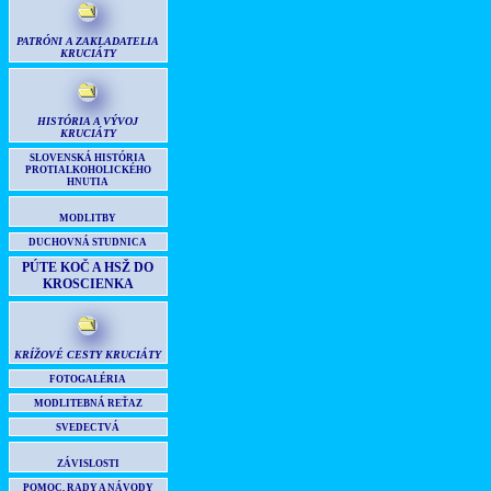
PATRÓNI A ZAKLADATELIA
KRUCIÁTY
HISTÓRIA A VÝVOJ
KRUCIÁTY
SLOVENSKÁ HISTÓRIA
PROTIALKOHOLICKÉHO
HNUTIA
MODLITBY
DUCHOVNÁ STUDNICA
PÚTE KOČ A HSŽ DO
KROSCIENKA
KRÍŽOVÉ CESTY KRUCIÁTY
FOTOGALÉRIA
MODLITEBNÁ REŤAZ
SVEDECTVÁ
ZÁVISLOSTI
POMOC, RADY A NÁVODY