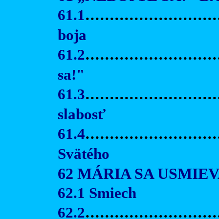
61.1
...........................
boja
61.2
...........................
sa!"
61.3
..........................
slabosť
61.4
..........................
Svätého
62 MÁRIA SA USMIE
62.1 Smiech
62.2
...........................