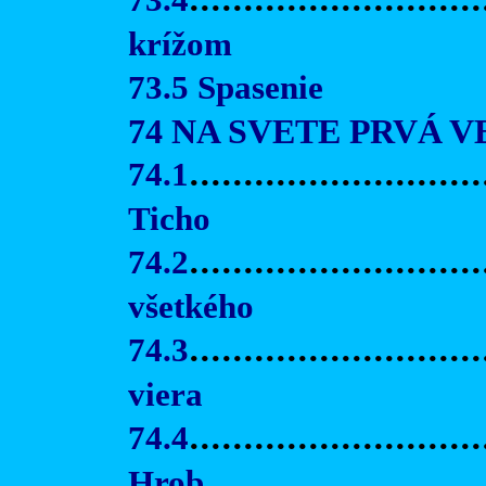
..........................
krížom
73.5 Spasenie
74 NA SVETE
PRVÁ
V
74.1
...........................
Ticho
74.2
.........................
všetkého
74.3
..........................
viera
74.4
...........................
Hrob