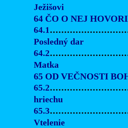
Ježišovi
64 ČO O NEJ HOVOR
64.1
...........................
Posledný dar
64.2
...........................
Matka
65 OD VEČNOSTI BO
65.2
..........................
hriechu
65.3
...........................
Vtelenie