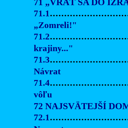
71 „VRÁŤ SA DO IZ
71.1
...........................
„Zomreli!"
71.2
..........................
krajiny..."
71.3
...........................
Návrat
71.4
...........................
vôľu
72 NAJSVÄTEJŠÍ DO
72.1
...........................