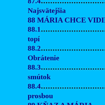
87.4
...........................
Najsvätejšia
88 MÁRIA CHCE VID
88.1
...........................
topí
88.2
...........................
Obrátenie
88.3
..........................
smútok
88.4
..........................
prosbou