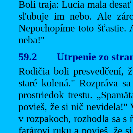
Boli traja: Lucia mala desa
sľubuje im nebo. Ale záro
Nepochopíme toto šťastie. A
neba!"
59.2
Utrpenie zo stra
Rodičia boli presvedčení, 
staré kolená." Rozpráva sa 
prostriedok trestu. „Spam
povieš, že si nič nevidela!"
v rozpakoch, rozhodla sa s 
farárovi ruku a povieš, že 