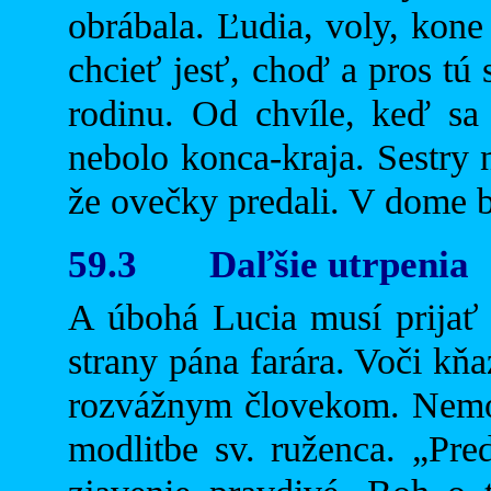
obrábala. Ľudia, voly, kone
chcieť jesť, choď a pros tú sv
rodinu. Od chvíle, keď sa 
nebolo konca-kraja. Sestry 
že ovečky predali. V dome b
59.3
Daľšie utrpenia
A úbohá Lucia musí prijať e
strany pána farára. Voči kňa
rozvážnym človekom. Nemoh
modlitbe sv. ruženca. „Pre