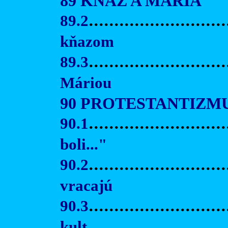
89 KŇAZ A MÁRIA
89.2
..........................
kňazom
89.3
..........................
Máriou
90 PROTESTANTIZMU
90.1
..........................
boli..."
90.2
..........................
vracajú
90.3
...........................
kult