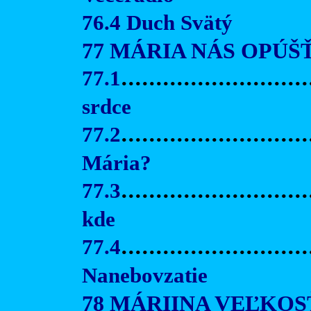
76.4 Duch Svätý
77 MÁRIA NÁS OPÚŠ
77.1
...........................
srdce
77.2
..........................
Mária?
77.3
...........................
kde
77.4
...........................
Nanebovzatie
78 MÁRIINA VEĽKOS