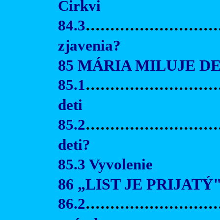
Cirkvi
84.3
..........................
zjavenia?
85 MÁRIA MILUJE DE
85.1
...........................
deti
85.2
...........................
deti?
85.3 Vyvolenie
86 „LIST JE PRIJATÝ
86.2
.........................