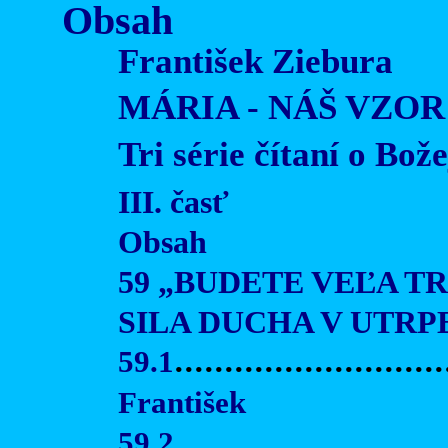
Obsah
František Ziebura
MÁRIA - NÁŠ VZOR
Tri série čítaní o Bož
III. časť
Obsah
59 „BUDETE VEĽA TR
SILA DUCHA V UTRP
59.1
..........................
František
59.2
..........................