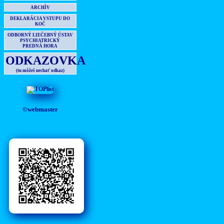
ARCHÍV
DEKLARÁCIA VSTUPU DO
KOČ
ODBORNÝ LIEČEBNÝ ÚSTAV
PSYCHIATRICKÝ
PREDNÁ HORA
ODKAZOVKA
(tu môžeš nechať odkaz)
©webmaster