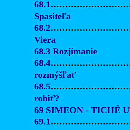
68.1
.........................
Spasiteľa
68.2
...........................
Viera
68.3 Rozjímanie
68.4
..........................
rozmýšľať
68.5
..........................
robiť?
69 SIMEON - TICHÉ 
69.1
...........................