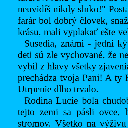
neuvidíš nikdy slnko!" Post
farár bol dobrý človek, snaž
krásu, mali vyplakať ešte veľ
Susedia, známi - jedni kýv
deti sú zle vychované, že n
vybil z hlavy všetky zjaveni
prechádza tvoja Pani! A ty 
Utrpenie dlho trvalo.
Rodina Lucie bola chudob
tejto zemi sa pásli ovce,
stromov. Všetko na výživu 