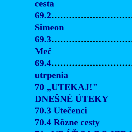
cesta
69.2
...........................
Simeon
69.3
...........................
Meč
69.4
.........................
utrpenia
70 „UTEKAJ!"
DNEŠNÉ ÚTEKY
70.3 Utečenci
70.4 Rôzne cesty