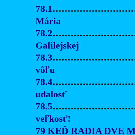
78.1
..........................
Mária
78.2
..........................
Galilejskej
78.3
...........................
vôľu
78.4
..........................
udalosť
78.5
.........................
veľkosť!
79 KEĎ RADIA DVE 