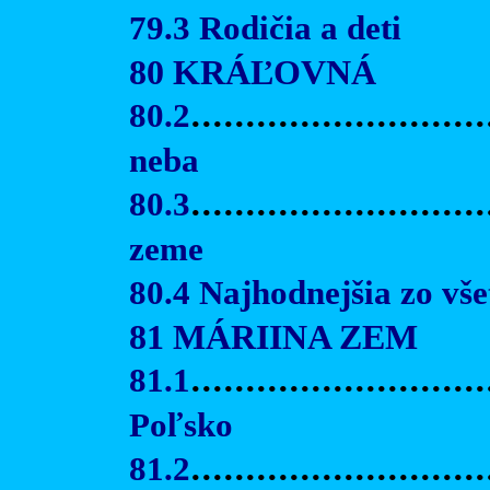
79.3 Rodičia a deti
80 KRÁĽOVNÁ
80.2
...........................
neba
80.3
...........................
zeme
80.4 Najhodnejšia zo vš
81 MÁRIINA ZEM
81.1
...........................
Poľsko
81.2
...........................