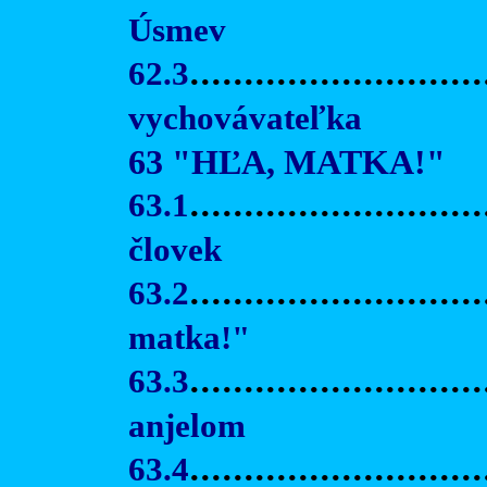
Úsmev
62.3
.......................
vychovávateľka
63 "HĽA, MATKA!"
63.1
..........................
človek
63.2
..........................
matka!"
63.3
..........................
anjelom
63.4
..........................