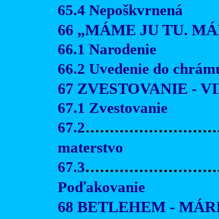
65.4 Nepoškvrnená
66 „MÁME JU TU. M
66.1 Narodenie
66.2 Uvedenie do chrám
67 ZVESTOVANIE - 
67.1 Zvestovanie
67.2
.........................
materstvo
67.3
...........................
Poďakovanie
68 BETLEHEM - MÁR