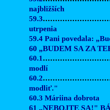
najbližších
59.3
..........................
utrpenia
59.4 Pani povedala: „Bud
60 „BUDEM SA ZA T
60.1
..........................
modlí
60.2
..........................
modliť."
60.3 Máriina dobrota
61 „NEBOJTE SA!" B