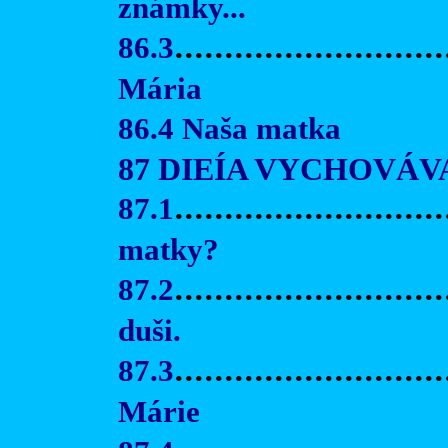
známky...
86.3
..........................
Mária
86.4 Naša matka
87 DIEÍA VYCHOVÁ
87.1
..........................
matky?
87.2
..........................
duši.
87.3
..........................
Márie