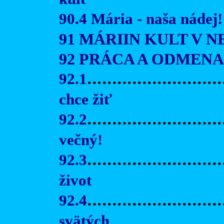
90.4 Mária - naša nádej!
91 MÁRIIN KULT V NE
92 PRÁCA A ODMENA
92.1
..........................
chce žiť
92.2
..........................
večný!
92.3
..........................
život
92.4
..........................
svätých