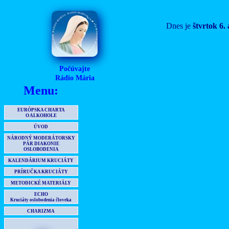
Dnes je
štvrtok 6.
Počúvajte
Rádio Mária
Menu:
EURÓPSKA CHARTA
O ALKOHOLE
ÚVOD
NÁRODNÝ MODERÁTORSKY
PÁR DIAKONIE
OSLOBODENIA
KALENDÁRIUM KRUCIÁTY
PRÍRUČKA KRUCIÁTY
METODICKÉ MATERIÁLY
ECHO
Kruciáty oslobodenia človeka
CHARIZMA