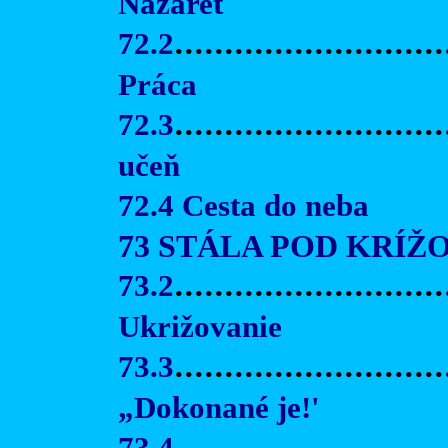
Nazaret
72.2
...........................
Práca
72.3
...........................
učeň
72.4 Cesta do neba
73 STÁLA POD KRÍŽ
73.2
...........................
Ukrižovanie
73.3
...........................
„Dokonané je!'
73.4