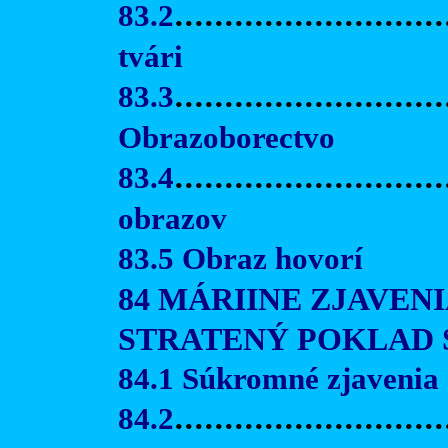
83.2
...........................
tvári
83.3
...........................
Obrazoborectvo
83.4
.........................
obrazov
83.5 Obraz hovorí
84 MÁRIINE ZJAVEN
STRATENÝ POKLAD 
84.1 Súkromné zjavenia
84.2
..........................