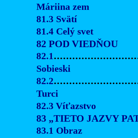
Máriina zem
81.3 Svätí
81.4 Celý svet
82 POD VIEDŇOU
82.1
..........................
Sobieski
82.2
...........................
Turci
82.3 Víťazstvo
83 „TIETO JAZVY P
83.1 Obraz