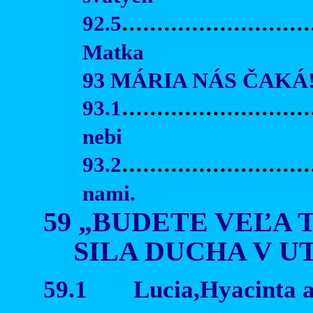
92.5
..........................
Matka
93 MÁRIA NÁS ČAKÁ
93.1
...........................
nebi
93.2
..........................
nami.
59 „BUDETE VEĽA 
SILA DUCHA V U
59.1
Lucia,Hyacinta a